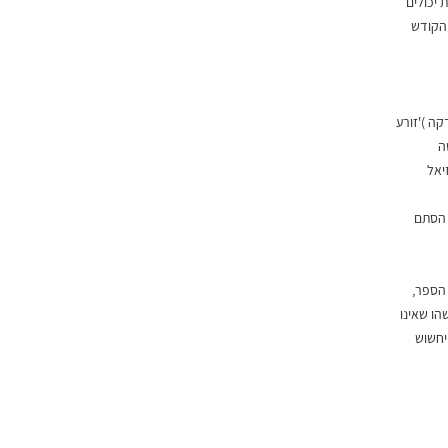
ת יכולים
 הקודש
ה )'זורע
שה
יאל
 הסתם
הספר,
הו שאינו
יחשוש