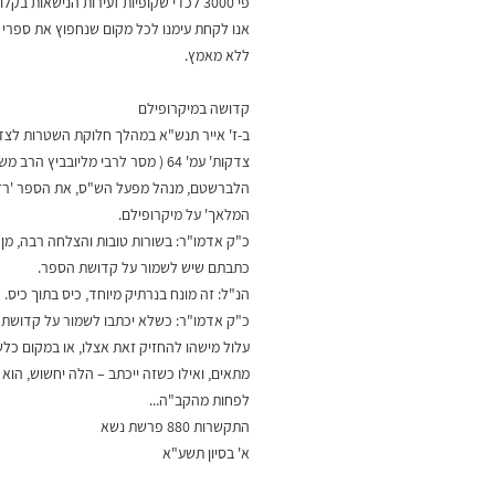
פי 3000 לכדי שקופיות זעירות הנישאות בקלו
אנו לקחת עימנו לכל מקום שנחפוץ את ספרי
ללא מאמץ.
קדושה במיקרופילם
ב-ז' אייר תנש"א במהלך חלוקת השטרות לצדק
צדקות' עמ' 64 ( מסר לרבי מליובביץ הרב מ
הלברשטם, מנהל מפעל הש"ס, את הספר 'רז
המלאך' על מיקרופילם.
כ"ק אדמו"ר: בשורות טובות והצלחה רבה, מן
כתבתם שיש לשמור על קדושת הספר.
הנ"ל: זה מונח בנרתיק מיוחד, כיס בתוך כיס.
כ"ק אדמו"ר: כשלא יכתבו לשמור על קדושת 
עלול מישהו להחזיק זאת אצלו, או במקום כלש
מתאים, ואילו כשזה ייכתב – הלה יחשוש, הוא 
לפחות מהקב"ה...
התקשרות 880 פרשת נשא
א' בסיון תשע"א