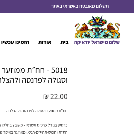
תשלום מאובטח באשראי באתר
בית
אודות
הזמינו עכשיו א
שלום מיש
ראל יודאיקה
5018 - חח״ת ממוזער
וסגולה לפרנסה ולהצל
מחיר
חת"ת ממוזער וסגולה לפרנסה ולהצלחה
כרטיס בגודל כרטיס אשראי - משובץ בחלקו ה
חת"ת (חומש-תהילים-תניא) ממוזער במיקרופי