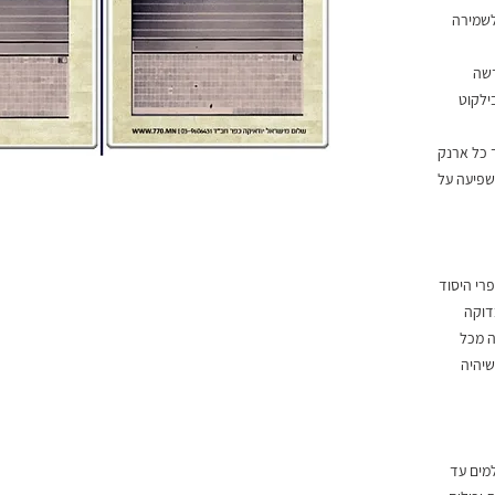
לשמירה
דשה
ילקוט
 כל ארנק
שפיעה על
רי היסוד
בדוקה
ה מכל
שיהיה
מים עד