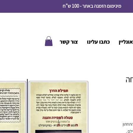
מינימום הזמנה באתר - 100 ש"ח
ונליין
כתבו עלינו
צור קשר
חה
תחתון
לם .