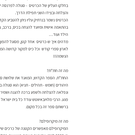
בחלקו העליון של הכרטיס - סגולה לפרנסה 
והצלחה ובצידו השני תפילת הדרך.
הכרטיס נשמר בנרתיק עליו ניתן להטביע הק
בהתאמה אישית ומיועד להנחה בכיס, ברכב, ב
הילד ועוד…
מדהים איך ש-כרטיס אחד קטן, מסוגל להפוך
לארון ספרי קודש וכל כיס למקור קדושה המ
הנשמה!!!
מה זה חת"ת?
החת"ת. הספר הקדוש, המאגד את שלושת ספ
היהודים (חומש - תהילים - תניא) הוא סגולה 
ונפלאה להצלחה ולשפע ברכה להגנה ושמיר
פגע. הרבי מלויובאיווטש עודד כל בית ישראל 
ברשותם ספר זה בכל מקום.
מה זה מיקרופילם?
המיקרופילם מאפשרים הקטנה של כרכים של