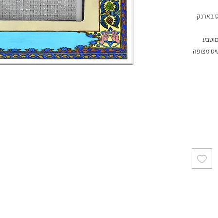
ס בארנק
מוטבע
7.5X9 ס"מ הכרטיס מצופה