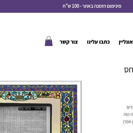
מינימום הזמנה באתר - 100 ש"ח
ונליין
כתבו עלינו
צור קשר
חס
מָדִים
ה הַזֶּה
ן אַהֲרֹן