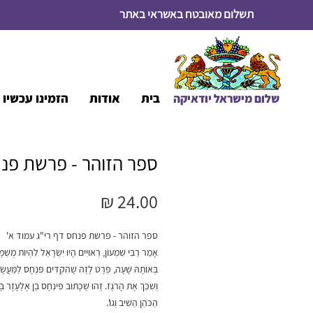
תשלום מאובטח באשראי באתר
בית
אודות
הזמינו עכשיו א
שלום מיש
ראל יודאיקה
ספר הזוהר - פרשת פנ
מחיר
ספר הזוהר - פרשת פנחס דף רי"ג עמוד א'
אָמַר רַבִּי שִׁמְעוֹן, רְאוּיִים הָיוּ יִשְׂרָאֵל לִהְיוֹת מֻשְׁ
בְּאוֹתָהּ שָׁעָה, פְּרָט לָזֶה שֶׁהִקְדִּים פִּנְחָס לַמַּעֲשֶׂ
וְשִׁכֵּךְ אֶת הָרֹגֶז. זֶהוּ שֶׁכָּתוּב פִּינְחָס בֶּן אֶלְעָזָר בֶּ
הַכֹּהֵן הֵשִׁיב וְגוֹ'.