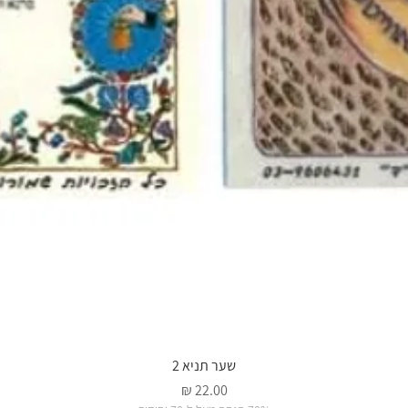
שער תניא 2
מחיר