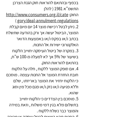
בכפוף ובהתאם להוראות חוק הגנת הצרכן
התשמ"א 1981 ( להלן
החוק:
http://www.consumers.org.il/cate
)
gory/deal-annulment-regulations
2. ניתן לבטל רכישת מוצר 14 יום מיום קבלת
המוצר, הביטול יעשה אך ורק בהודעה שתשלח
בכתב ו/או בפקס ו/או באמצעות הדואר
האלקטרוני ישירות אל החנות.
3. במקרה של ביטול העיסקה יחוייב הלקוח
בשיעור של 5% אך לא למעלה מ-100 ש"ח,
בהתאם להוראות החוק.
4. אם סופק המוצר ללקוח , חלה על הלקוח
חובת החזרת המוצר אל החנות עצמה . מוסכם
כי הלקוח יחזיר את המוצר באריזתו , שלם
וללא פגיעה ו/או נזק ו/או פגם מכל מין וסוג
שהוא.
5
.
מוסכם בין הצדדים כי הלקוח יחוייב
בתשלום מלא בגין דמי משלוח , וזאת במידה
והמוצר כבר נשלח ללקוח .
6. החנות תהא רשאית לבטל עיסקה או מכירה